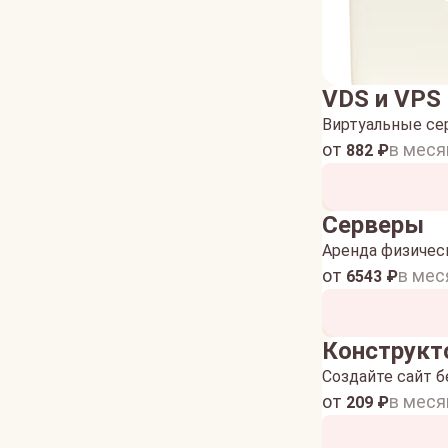
VDS и VPS
Виртуальные се
от
в меся
882
₽
Серверы
Аренда физичес
от
в мес
6543
₽
Конструкт
Создайте сайт б
от
в меся
209
₽