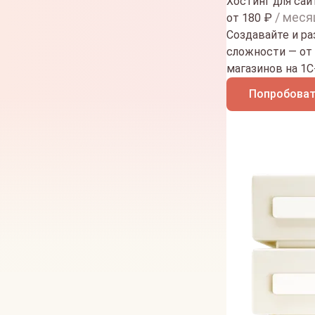
Хостинг для сай
/ меся
от
180
₽
Создавайте и р
сложности — от
магазинов на 1
Попробоват