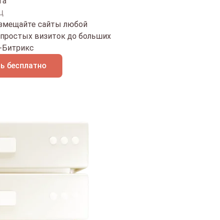
та
ц
азмещайте сайты любой
 простых визиток до больших
С-Битрикс
ь бесплатно