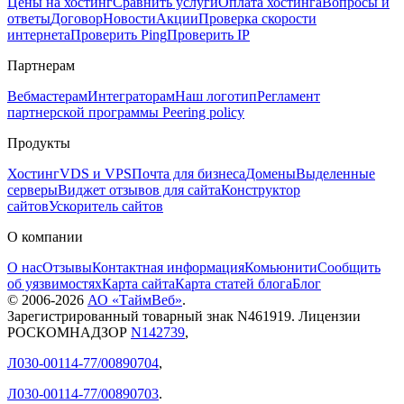
Цены на хостинг
Сравнить услуги
Оплата хостинга
Вопросы и
ответы
Договор
Новости
Акции
Проверка скорости
интернета
Проверить Ping
Проверить IP
Партнерам
Вебмастерам
Интеграторам
Наш логотип
Регламент
партнерской программы
Peering policy
Продукты
Хостинг
VDS и VPS
Почта для бизнеса
Домены
Выделенные
серверы
Виджет отзывов для сайта
Конструктор
сайтов
Ускоритель сайтов
О компании
О нас
Отзывы
Контактная информация
Комьюнити
Сообщить
об уязвимостях
Карта сайта
Карта статей блога
Блог
© 2006-
2026
АО «ТаймВеб»
.
Зарегистрированный товарный знак N461919. Лицензии
РОСКОМНАДЗОР
N142739
,
Л030-00114-77/00890704
,
Л030-00114-77/00890703
.