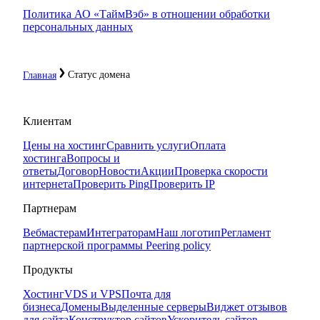
Политика АО «ТаймВэб» в отношении обработки
персональных данных
Статус домена
Главная
Клиентам
Цены на хостинг
Сравнить услуги
Оплата
хостинга
Вопросы и
ответы
Договор
Новости
Акции
Проверка скорости
интернета
Проверить Ping
Проверить IP
Партнерам
Вебмастерам
Интеграторам
Наш логотип
Регламент
партнерской программы
Peering policy
Продукты
Хостинг
VDS и VPS
Почта для
бизнеса
Домены
Выделенные серверы
Виджет отзывов
для сайта
Конструктор сайтов
Ускоритель сайтов