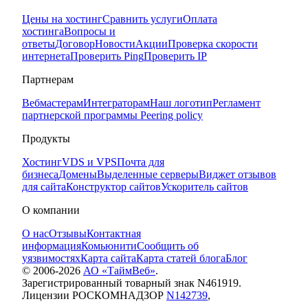
Цены на хостинг
Сравнить услуги
Оплата
хостинга
Вопросы и
ответы
Договор
Новости
Акции
Проверка скорости
интернета
Проверить Ping
Проверить IP
Партнерам
Вебмастерам
Интеграторам
Наш логотип
Регламент
партнерской программы
Peering policy
Продукты
Хостинг
VDS и VPS
Почта для
бизнеса
Домены
Выделенные серверы
Виджет отзывов
для сайта
Конструктор сайтов
Ускоритель сайтов
О компании
О нас
Отзывы
Контактная
информация
Комьюнити
Сообщить об
уязвимостях
Карта сайта
Карта статей блога
Блог
© 2006-
2026
АО «ТаймВеб»
.
Зарегистрированный товарный знак N461919.
Лицензии РОСКОМНАДЗОР
N142739
,