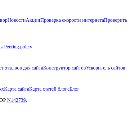
вор
Новости
Акции
Проверка скорости интернета
Проверить
мы
Peering policy
т отзывов для сайта
Конструктор сайтов
Ускоритель сайтов
ях
Карта сайта
Карта статей блога
Блог
ЗОР
N142739
,