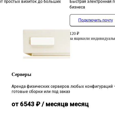
от простых визиток до больших
Быстрая электронная п
бизнеса
Подключить почту
120
₽
за ящик
или индивидуаль
Серверы
Аренда физических серверов любых конфигураций 
готовые сборки или под заказ
от
6543
₽
/ месяц
в месяц