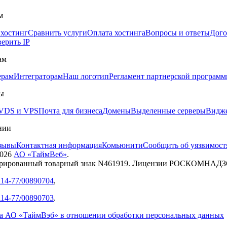
м
 хостинг
Сравнить услуги
Оплата хостинга
Вопросы и ответы
Дого
ерить IP
ам
ерам
Интеграторам
Наш логотип
Регламент партнерской програм
ы
VDS и VPS
Почта для бизнеса
Домены
Выделенные серверы
Видже
нии
зывы
Контактная информация
Комьюнити
Сообщить об уязвимост
026
АО «ТаймВеб»
.
трированный товарный знак N461919. Лицензии РОСКОМНАД
14-77/00890704
,
14-77/00890703
.
а АО «ТаймВэб» в отношении обработки персональных данных