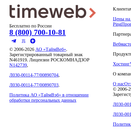
Клиента
Цены на
Ping
Пров
Бесплатно по России
8 (800) 700-10-81
Партнер
Вебмаст
© 2006-
2026
АО «ТаймВеб»
.
Продукт
Зарегистрированный товарный знак
N461919. Лицензии РОСКОМНАДЗОР
Хостинг
N142739
,
О компа
Л030-00114-77/00890704
,
О нас
От
Л030-00114-77/00890703
.
© 2006-
2
Зарегис
Политика АО «ТаймВэб» в отношении
обработки персональных данных
Л030-001
Л030-001
Политик