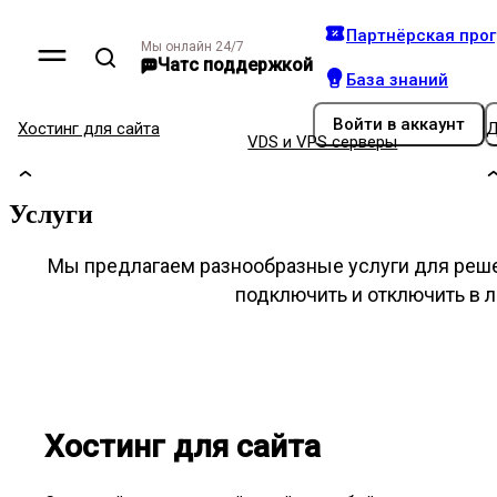
Партнёрская про
Мы онлайн 24/7
Чат
с поддержкой
База знаний
Войти
в аккаунт
Хостинг для сайта
Д
VDS и VPS серверы
Услуги
Мы предлагаем разнообразные услуги для реш
подключить и отключить в 
Хостинг для сайта