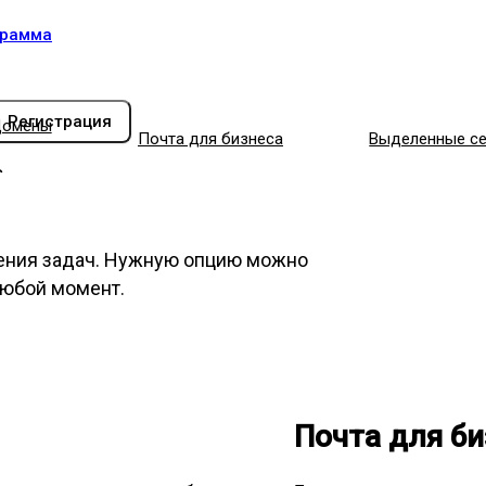
грамма
Регистрация
омены
Почта для бизнеса
Выделенные с
ения задач. Нужную опцию можно
любой момент.
Почта для би