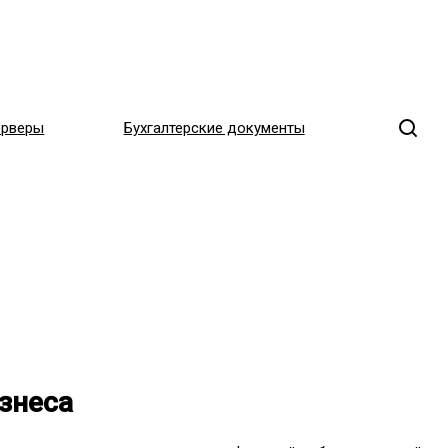
ерверы
Бухгалтерские документы
знеса