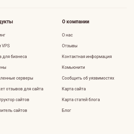
дукты
О компании
инг
О нас
и VPS
Отзывы
а для бизнеса
Контактная информация
ены
Комьюнити
ленные серверы
Сообщить об уязвимостях
ет отзывов для сайта
Карта сайта
труктор сайтов
Карта статей блога
ритель сайтов
Блог