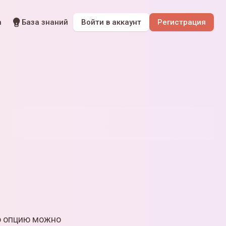
а
База знаний
Войти
в аккаунт
Регистрация
ю опцию можно