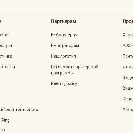
м
Партнерам
Про
остинг
Вебмастерам
Хост
услуги
Интеграторам
VDS 
стинга
Наш логотип
Почт
 ответы
Регламент партнерской
Дом
программы
Выде
Peering policy
Видж
Конс
скорости интернета
Уско
 Ping
 IP