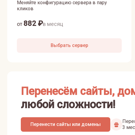
Меняйте конфигурацию сервера в пару
кликов
882
₽
от
в месяц
Выбрать сервер
Перенесём сайты, до
любой сложности!
Перен
Перенести сайты или домены
3 мес