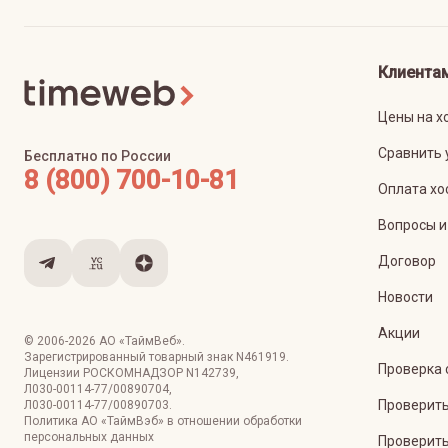
Клиента
Цены на х
Сравнить 
Бесплатно по России
8 (800) 700-10-81
Оплата хо
Вопросы и
Договор
Новости
Акции
© 2006-
2026
АО «ТаймВеб»
.
Зарегистрированный товарный знак N461919.
Проверка 
Лицензии РОСКОМНАДЗОР
N142739
,
Л030-00114-77/00890704
,
Проверить
Л030-00114-77/00890703
.
Политика АО «ТаймВэб» в отношении обработки
персональных данных
Проверить