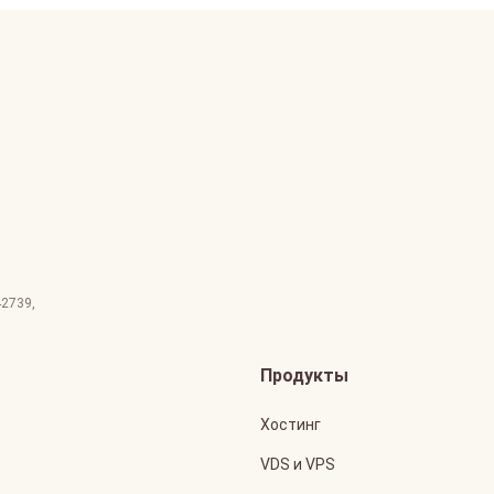
42739
,
Продукты
Хостинг
VDS и VPS