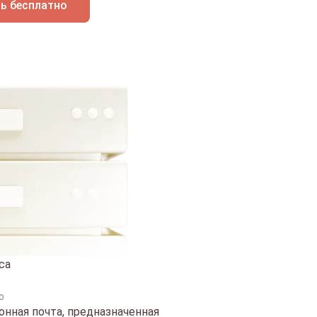
ь бесплатно
са
о
нная почта, предназначенная