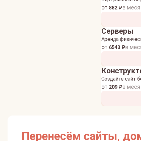
от
в меся
882
₽
Серверы
Аренда физичес
от
в мес
6543
₽
Конструкт
Создайте сайт б
от
в меся
209
₽
Перенесём сайты, до