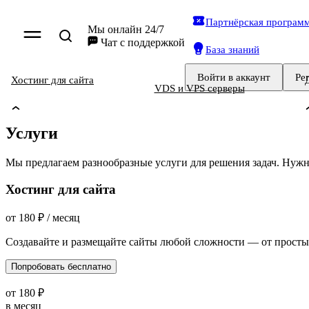
Партнёрская програм
Мы онлайн 24/7
Чат
с поддержкой
База знаний
Войти
в аккаунт
Ре
Хостинг для сайта
VDS и VPS серверы
Услуги
Мы предлагаем разнообразные услуги для решения задач. Ну
Хостинг для сайта
от
180
₽
/ месяц
Создавайте и размещайте сайты любой сложности — от просты
Попробовать бесплатно
от
180
₽
в месяц