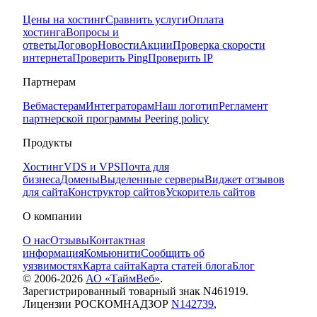
Цены на хостинг
Сравнить услуги
Оплата
хостинга
Вопросы и
ответы
Договор
Новости
Акции
Проверка скорости
интернета
Проверить Ping
Проверить IP
Партнерам
Вебмастерам
Интеграторам
Наш логотип
Регламент
партнерской программы
Peering policy
Продукты
Хостинг
VDS и VPS
Почта для
бизнеса
Домены
Выделенные серверы
Виджет отзывов
для сайта
Конструктор сайтов
Ускоритель сайтов
О компании
О нас
Отзывы
Контактная
информация
Комьюнити
Сообщить об
уязвимостях
Карта сайта
Карта статей блога
Блог
© 2006-
2026
АО «ТаймВеб»
.
Зарегистрированный товарный знак N461919.
Лицензии РОСКОМНАДЗОР
N142739
,