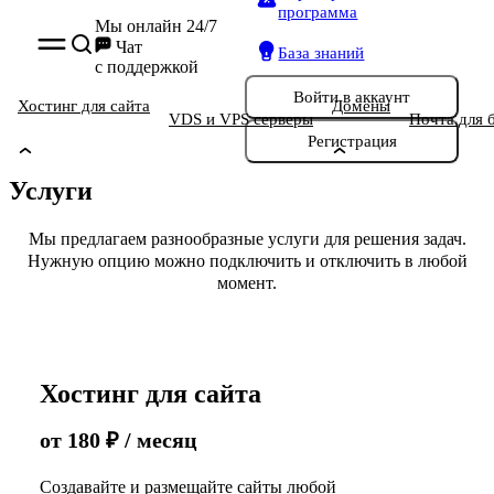
программа
Мы онлайн 24/7
Чат
База знаний
с поддержкой
Войти
в аккаунт
Хостинг для сайта
Домены
VDS и VPS серверы
Почта для 
Регистрация
Услуги
Мы предлагаем разнообразные услуги для решения задач.
Нужную опцию можно подключить и отключить в любой
момент.
Хостинг для сайта
от
180
₽
/ месяц
Создавайте и размещайте сайты любой