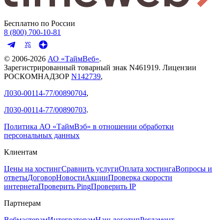
Бесплатно по России
8 (800) 700-10-81
© 2006-
2026
АО «ТаймВеб»
.
Зарегистрированный товарный знак N461919. Лицензии
РОСКОМНАДЗОР
N142739
,
Л030-00114-77/00890704
,
Л030-00114-77/00890703
.
Политика АО «ТаймВэб» в отношении обработки
персональных данных
Клиентам
Цены на хостинг
Сравнить услуги
Оплата хостинга
Вопросы и
ответы
Договор
Новости
Акции
Проверка скорости
интернета
Проверить Ping
Проверить IP
Партнерам
Вебмастерам
Интеграторам
Наш логотип
Регламент