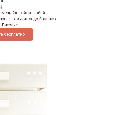
та
ц
азмещайте сайты любой
 простых визиток до больших
С-Битрикс
ь бесплатно