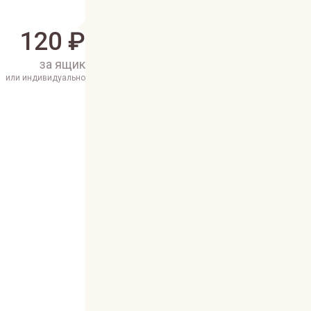
120
₽
за ящик
или индивидуально