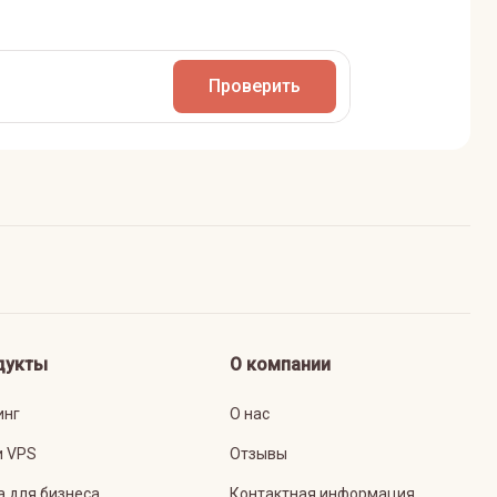
Проверить
дукты
О компании
инг
О нас
и VPS
Отзывы
а для бизнеса
Контактная информация