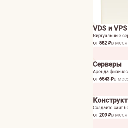
VDS и VPS
Виртуальные се
от
в меся
882
₽
Серверы
Аренда физичес
от
в мес
6543
₽
Конструкт
Создайте сайт б
от
в меся
209
₽