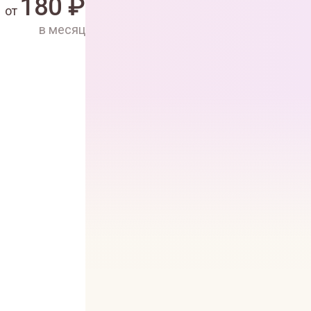
180
₽
от
в месяц