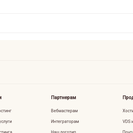
м
Партнерам
Про
остинг
Вебмастерам
Хост
услуги
Интеграторам
VDS 
стинга
Наш логотип
Почт