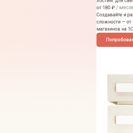
Хостинг для сай
/ меся
от
180
₽
Создавайте и р
сложности — от
магазинов на 1
Попробоват