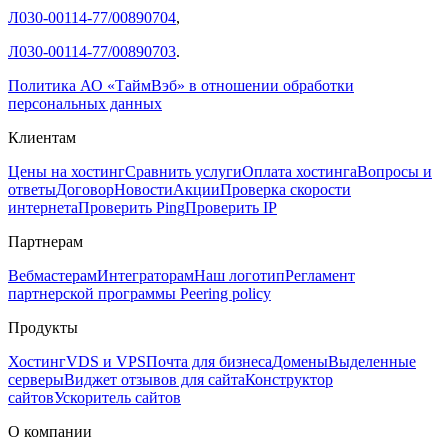
Л030-00114-77/00890704
,
Л030-00114-77/00890703
.
Политика АО «ТаймВэб» в отношении обработки
персональных данных
Клиентам
Цены на хостинг
Сравнить услуги
Оплата хостинга
Вопросы и
ответы
Договор
Новости
Акции
Проверка скорости
интернета
Проверить Ping
Проверить IP
Партнерам
Вебмастерам
Интеграторам
Наш логотип
Регламент
партнерской программы
Peering policy
Продукты
Хостинг
VDS и VPS
Почта для бизнеса
Домены
Выделенные
серверы
Виджет отзывов для сайта
Конструктор
сайтов
Ускоритель сайтов
О компании