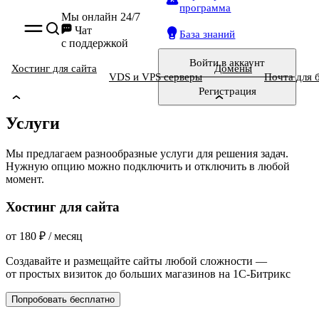
программа
Мы онлайн 24/7
Чат
База знаний
с поддержкой
Войти
в аккаунт
Хостинг для сайта
Домены
VDS и VPS серверы
Почта для 
Регистрация
Услуги
Мы предлагаем разнообразные услуги для решения задач.
Нужную опцию можно подключить и отключить в любой
момент.
Хостинг для сайта
от
180
₽
/ месяц
Создавайте и размещайте сайты любой сложности —
от простых визиток до больших магазинов на 1С-Битрикс
Попробовать бесплатно