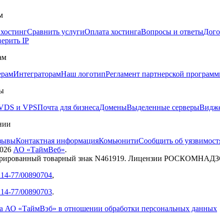
м
 хостинг
Сравнить услуги
Оплата хостинга
Вопросы и ответы
Дого
ерить IP
ам
ерам
Интеграторам
Наш логотип
Регламент партнерской програм
ы
VDS и VPS
Почта для бизнеса
Домены
Выделенные серверы
Видже
нии
зывы
Контактная информация
Комьюнити
Сообщить об уязвимост
026
АО «ТаймВеб»
.
трированный товарный знак N461919. Лицензии РОСКОМНАД
14-77/00890704
,
14-77/00890703
.
а АО «ТаймВэб» в отношении обработки персональных данных