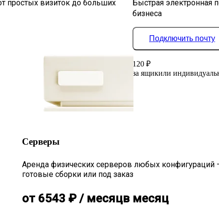
от простых визиток до больших
Быстрая электронная п
бизнеса
Подключить почту
120
₽
за ящик
или индивидуаль
Серверы
Аренда физических серверов любых конфигураций 
готовые сборки или под заказ
от
6543
₽
/ месяц
в месяц