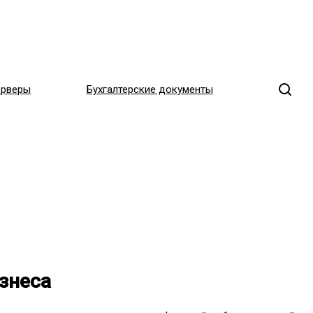
ерверы
Бухгалтерские документы
знеса