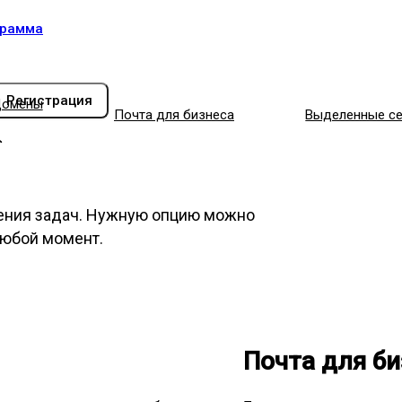
грамма
Регистрация
омены
Почта для бизнеса
Выделенные с
ения задач. Нужную опцию можно
любой момент.
Почта для би