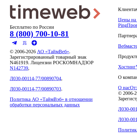
Клиента
Цены на
Ping
Пров
Бесплатно по России
8 (800) 700-10-81
Партнер
Вебмаст
© 2006-
2026
АО «ТаймВеб»
.
Продукт
Зарегистрированный товарный знак
N461919. Лицензии РОСКОМНАДЗОР
Хостинг
N142739
,
О компа
Л030-00114-77/00890704
,
О нас
От
Л030-00114-77/00890703
.
© 2006-
2
Зарегис
Политика АО «ТаймВэб» в отношении
обработки персональных данных
Л030-001
Л030-001
Политик