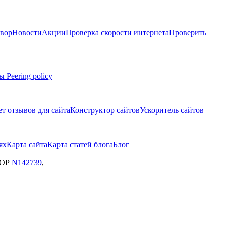
вор
Новости
Акции
Проверка скорости интернета
Проверить
мы
Peering policy
т отзывов для сайта
Конструктор сайтов
Ускоритель сайтов
ях
Карта сайта
Карта статей блога
Блог
ЗОР
N142739
,