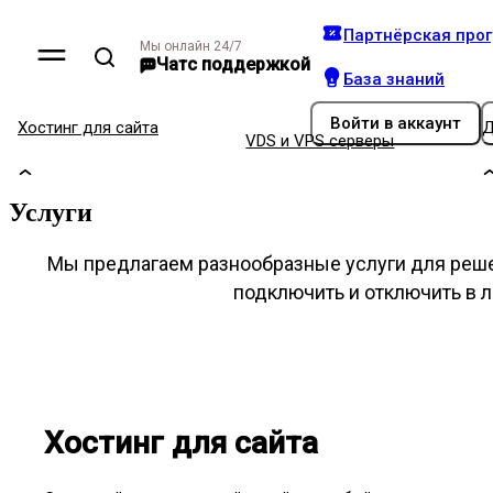
Партнёрская про
Мы онлайн 24/7
Чат
с поддержкой
База знаний
Войти
в аккаунт
Хостинг для сайта
Д
VDS и VPS серверы
Услуги
Мы предлагаем разнообразные услуги для реш
подключить и отключить в 
Хостинг для сайта