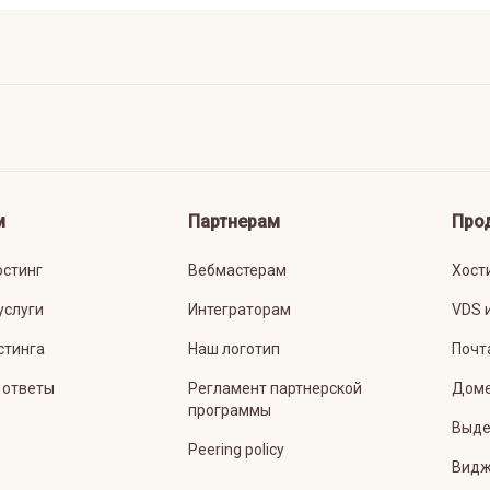
м
Партнерам
Про
остинг
Вебмастерам
Хост
услуги
Интеграторам
VDS 
стинга
Наш логотип
Почт
 ответы
Регламент партнерской
Дом
программы
Выде
Peering policy
Видж