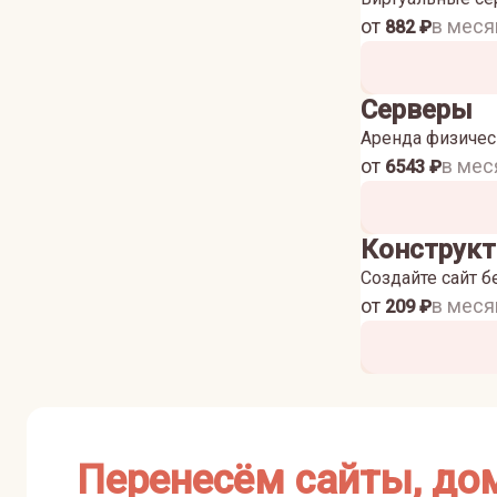
от
в меся
882
₽
Серверы
Аренда физичес
от
в мес
6543
₽
Конструкт
Создайте сайт б
от
в меся
209
₽
Перенесём сайты, до