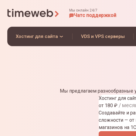
Мы онлайн 24/7
Чат
с поддержкой
Хостинг для сайта
VDS и VPS серверы
Мы предлагаем разнообразные у
Хостинг для сай
/ меся
от
180
₽
Создавайте и р
сложности — от
магазинов на 1