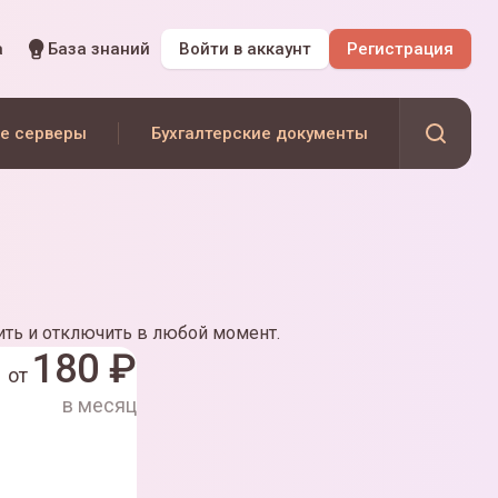
а
База знаний
Войти
в аккаунт
Регистрация
е серверы
Бухгалтерские документы
ть и отключить в любой момент.
180
₽
от
в месяц