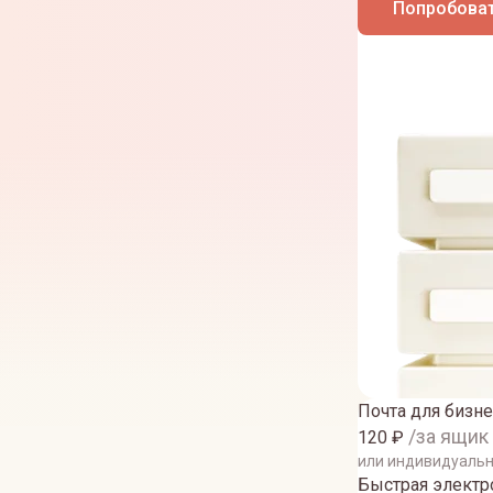
Попробоват
Почта для бизне
/за ящик
120
₽
или индивидуаль
Быстрая электро