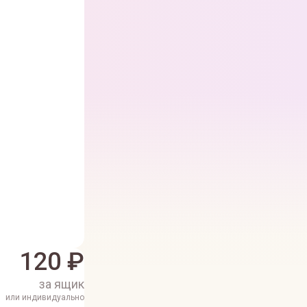
120
₽
за ящик
или индивидуально