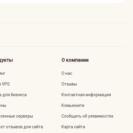
дукты
О компании
инг
О нас
и VPS
Отзывы
а для бизнеса
Контактная информация
ены
Комьюнити
ленные серверы
Сообщить об уязвимостях
ет отзывов для сайта
Карта сайта