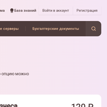
мма
База знаний
Войти
в аккаунт
Регистрация
е серверы
Бухгалтерские документы
ю опцию можно
знеса